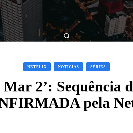
ticas
Breve Nos Cinemas
Matérias
Nos Cinemas
NETFLIX
NOTÍCIAS
SÉRIES
 Mar 2’: Sequência d
FIRMADA pela Net