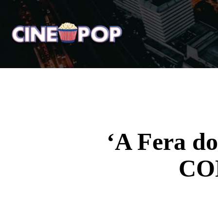
Home
Notícias
Crí
‘A Fera do
CON