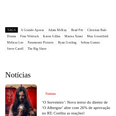
TAGS
A Grande Aposta
Adam McKay
Brad Pitt
Christian Bale
Drama
Finn Wittrock
Karen Gillan
Marisa Tomei
Max Greenfield
Melissa Leo
Paramount Pictures
Ryan Gosling
Selena Gomez
Steve Carell
The Big Short
Notícias
Notícias
‘O Sorveteiro’: Novo terror do diretor de
‘O Albergue’ abre com 26% de aprovação
no RT; Confira as reações!