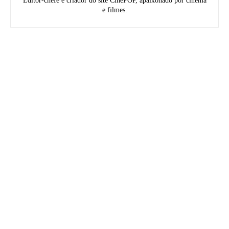
Editor-chefe e criador do site CinePOP, apaixonado por cinema
e filmes.