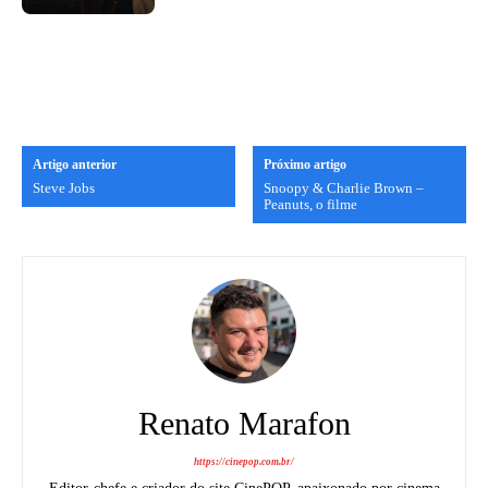
Artigo anterior
Próximo artigo
Steve Jobs
Snoopy & Charlie Brown –
Peanuts, o filme
Renato Marafon
https://cinepop.com.br/