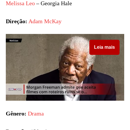
Melissa Leo
– Georgia Hale
Direção:
Adam McKay
Leia mais
Gênero:
Drama