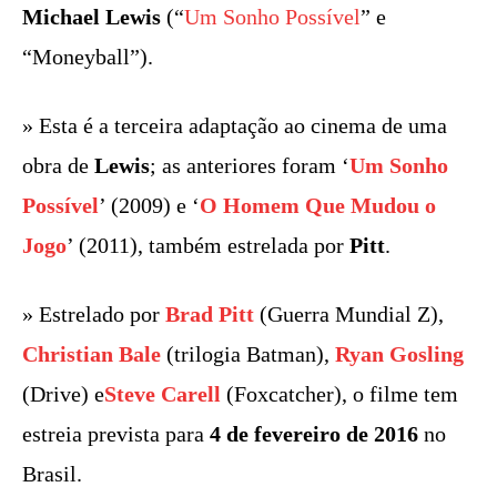
Michael Lewis
(“
Um Sonho Possível
” e
“Moneyball”).
» Esta é a terceira adaptação ao cinema de uma
obra de
Lewis
; as anteriores foram ‘
Um Sonho
Possível
’ (2009) e ‘
O Homem Que Mudou o
Jogo
’ (2011), também estrelada por
Pitt
.
» Estrelado por
Brad Pitt
(Guerra Mundial Z),
Christian Bale
(trilogia Batman),
Ryan Gosling
(Drive) e
Steve Carell
(Foxcatcher), o filme tem
estreia prevista para
4 de fevereiro de 2016
no
Brasil.