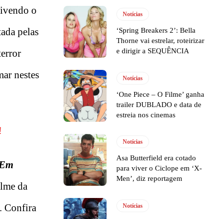
vivendo o
Notícias
tada pelas
‘Spring Breakers 2’: Bella
Thorne vai estrelar, roteirizar
e dirigir a SEQUÊNCIA
terror
mar nestes
Notícias
‘One Piece – O Filme’ ganha
trailer DUBLADO e data de
estreia nos cinemas
!
Notícias
Asa Butterfield era cotado
 Em
para viver o Ciclope em ‘X-
Men’, diz reportagem
ilme da
). Confira
Notícias