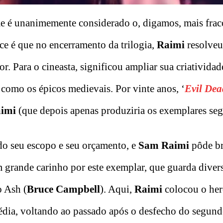
ilme é unanimemente considerado o, digamos, mais fra
ce é que no encerramento da trilogia,
Raimi
resolveu
. Para o cineasta, significou ampliar sua criatividad
como os épicos medievais. Por vinte anos, ‘
Evil Dea
imi
(que depois apenas produziria os exemplares seg
ndo seu escopo e seu orçamento, e
Sam Raimi
pôde br
m grande carinho por este exemplar, que guarda diver
o Ash (
Bruce Campbell
). Aqui,
Raimi
colocou o her
dia, voltando ao passado após o desfecho do segund