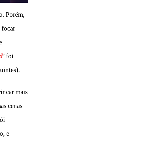
co. Porém,
 focar
e
d
’ foi
uintes).
incar mais
sas cenas
ói
o, e