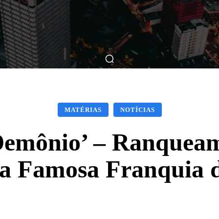
ticas
Breve Nos Cinemas
Matérias
Nos Cinemas
MATÉRIAS
NOTÍCIAS
Demônio’ – Ranque
da Famosa Franquia d