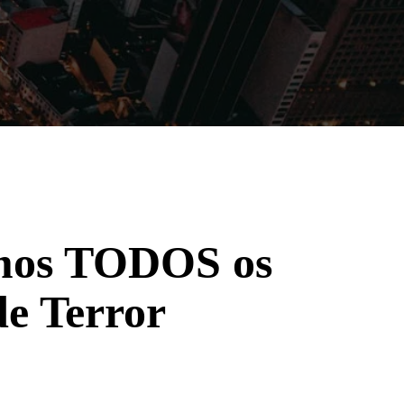
Filmes
Séries
Música
Gênero
amos TODOS os
e Terror