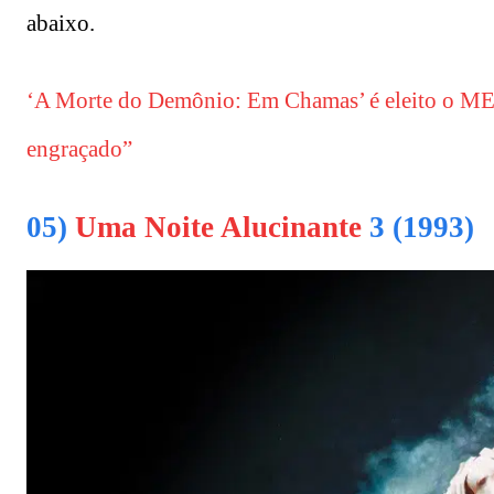
abaixo.
‘A Morte do Demônio: Em Chamas’ é eleito o MEL
engraçado”
05)
Uma Noite Alucinante
3 (1993)