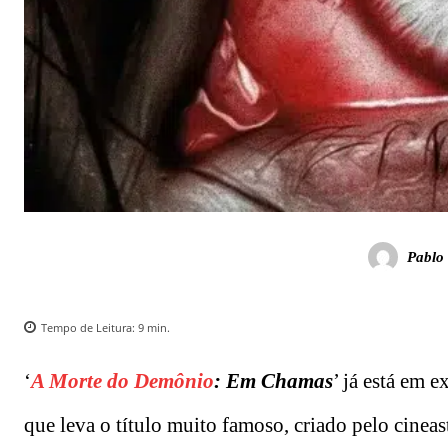
Pablo 
Tempo de Leitura:
9
min.
‘
A Morte do Demônio
: Em Chamas
’ já está em 
que leva o título muito famoso, criado pelo cinea