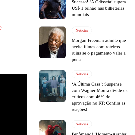
Sucesso! ‘A Odisseia’ supera
US$ 1 bilhão nas bilheterias
mundiais
e
Notícias
Morgan Freeman admite que
aceita filmes com roteiros
ruins se o pagamento valer a
pena
Notícias
‘A Última Casa’: Suspense
com Wagner Moura divide os
críticos com 46% de
aprovação no RT; Confira as
reações!
Notícias
Fenômeno! ‘Homem-Aranha: