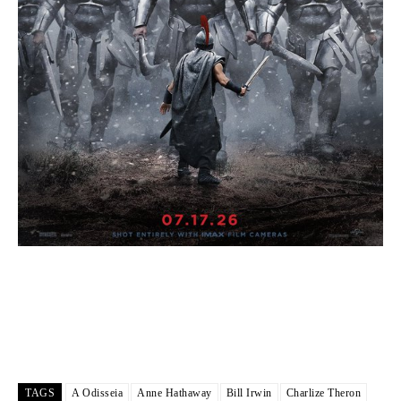
TAGS
A Odisseia
Anne Hathaway
Bill Irwin
Charlize Theron