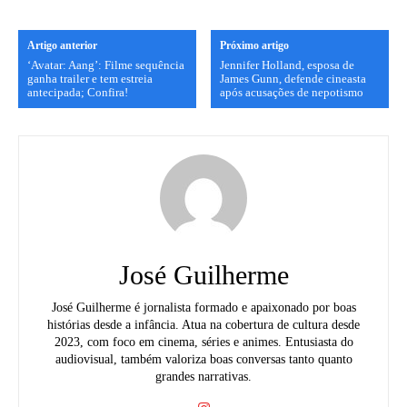
Artigo anterior
Próximo artigo
‘Avatar: Aang’: Filme sequência
Jennifer Holland, esposa de
ganha trailer e tem estreia
James Gunn, defende cineasta
antecipada; Confira!
após acusações de nepotismo
José Guilherme
José Guilherme é jornalista formado e apaixonado por boas
histórias desde a infância. Atua na cobertura de cultura desde
2023, com foco em cinema, séries e animes. Entusiasta do
audiovisual, também valoriza boas conversas tanto quanto
grandes narrativas.