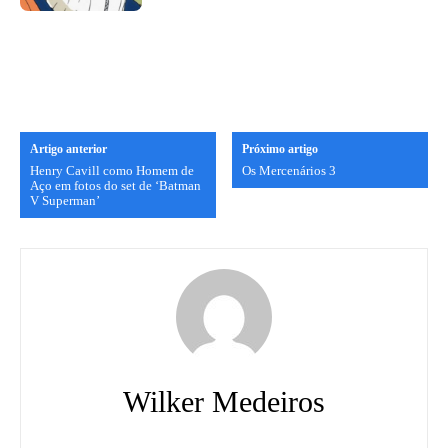
Artigo anterior
Próximo artigo
Henry Cavill como Homem de
Os Mercenários 3
Aço em fotos do set de ‘Batman
V Superman’
Wilker Medeiros