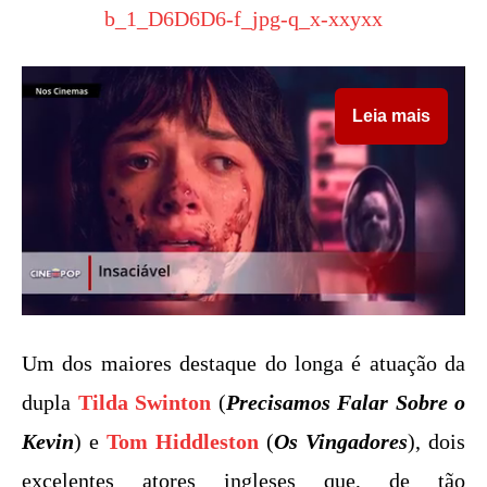
Leia mais
Um dos maiores destaque do longa é atuação da
dupla
Tilda Swinton
(
Precisamos Falar Sobre o
Kevin
) e
Tom Hiddleston
(
Os Vingadores
), dois
excelentes atores ingleses que, de tão