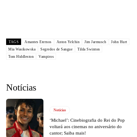
TAGS
Amantes Eternos
Anton Yelchin
Jim Jarmusch
John Hurt
Mia Wasikowska
Segredos de Sangue
Tilda Swinton
Tom Hiddleston
Vampiros
Notícias
Notícias
‘Michael’: Cinebiografia do Rei do Pop
voltará aos cinemas no aniversário do
cantor; Saiba mais!