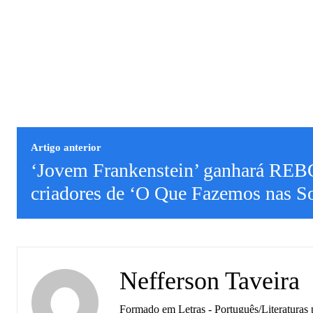
Artigo anterior
‘Jovem Frankenstein’ ganhará RE
criadores de ‘O Que Fazemos nas S
Nefferson Taveira
Formado em Letras - Português/Literaturas 