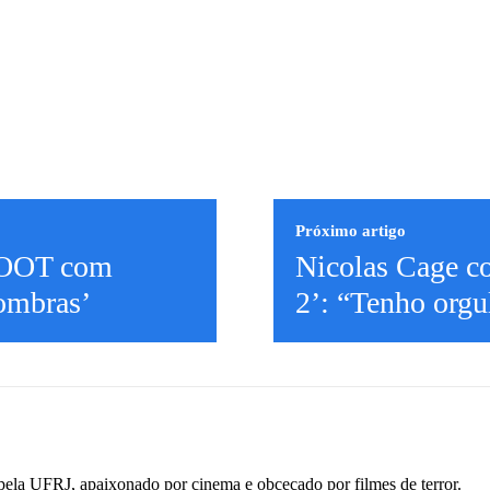
Próximo artigo
BOOT com
Nicolas Cage 
ombras’
2’: “Tenho orgu
pela UFRJ, apaixonado por cinema e obcecado por filmes de terror.