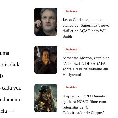
Notícias
Jason Clarke se junta ao
elenco de ‘Supermax’, novo
thriller de AÇÃO com Will
Smith
Notícias
 uma
Samantha Morton, estrela de
‘A Odisseia’, DESABAFA
po isolada
sobre a falta de trabalho em
Hollywood
is
s cada vez
Notícias
‘Leprechaun’: ‘O Duende’
fundamente
ganhará NOVO filme com
roteiristas de ‘O
ncia —
Colecionador de Corpos’