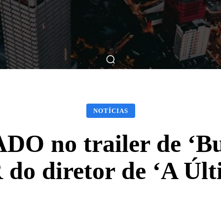
ticas
Breve Nos Cinemas
Matérias
Nos Cinemas
NOTÍCIAS
O no trailer de ‘Bu
o diretor de ‘A Últ