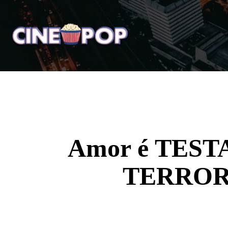
Home
Notícias
Crí
Amor é TESTAD
TERROR d