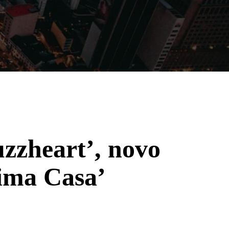
Filmes
Séries
Música
Gênero
zzheart’, novo
ima Casa’