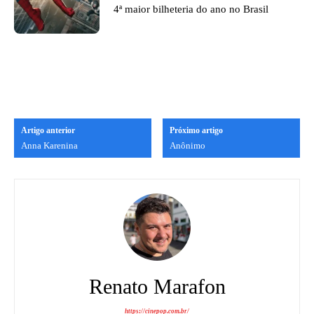
4ª maior bilheteria do ano no Brasil
Artigo anterior
Próximo artigo
Anna Karenina
Anônimo
Renato Marafon
https://cinepop.com.br/