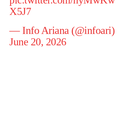
pic.twitter.com/nyMwKw
X5J7
— Info Ariana (@infoari)
June 20, 2026