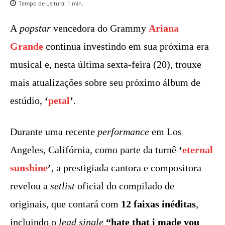
Tempo de Leitura:
1
min.
A
popstar
vencedora do Grammy
Ariana
Grande
continua investindo em sua próxima era
musical e, nesta última sexta-feira (20), trouxe
mais atualizações sobre seu próximo álbum de
estúdio,
‘
petal
’
.
Durante uma recente
performance
em Los
Angeles, Califórnia, como parte da turnê
‘
eternal
sunshine
’
, a prestigiada cantora e compositora
revelou a
setlist
oficial do compilado de
originais, que contará com
12 faixas inéditas
,
incluindo o
lead single
“hate that i made you