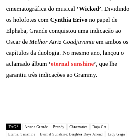
cinematográfica do musical
‘Wicked’
. Dividindo
os holofotes com
Cynthia Erivo
no papel de
Elphaba, Grande conquistou uma indicação ao
Oscar de
Melhor Atriz Coadjuvante
em ambos os
capítulos da duologia. No mesmo ano, lançou o
aclamado álbum
‘
eternal sunshine
’
, que lhe
garantiu três indicações ao Grammy.
TAGS
Ariana Grande
Brandy
Chromatica
Doja Cat
Eternal Sunshine
Eternal Sunshine: Brighter Days Ahead
Lady Gaga