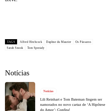
TAGS
Alfred Hitchcock
Daphne du Maurier
Os Pássaros
Sarah Snook
Tom Spezialy
Notícias
Notícias
Lili Reinhart e Tom Bateman fingem ser
namorados no novo cartaz de ‘A Hipótese
do Amor’; Confira!