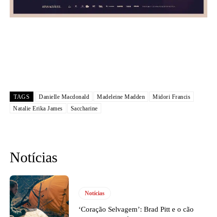
TAGS
Danielle Macdonald
Madeleine Madden
Midori Francis
Natalie Erika James
Saccharine
Notícias
Notícias
‘Coração Selvagem’: Brad Pitt e o cão