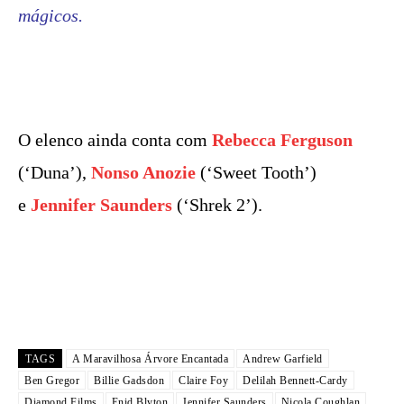
mágicos.
O elenco ainda conta com
Rebecca Ferguson
(‘Duna’),
Nonso Anozie
(‘Sweet Tooth’)
e
Jennifer Saunders
(‘Shrek 2’).
TAGS
A Maravilhosa Árvore Encantada
Andrew Garfield
Ben Gregor
Billie Gadsdon
Claire Foy
Delilah Bennett-Cardy
Diamond Films
Enid Blyton
Jennifer Saunders
Nicola Coughlan