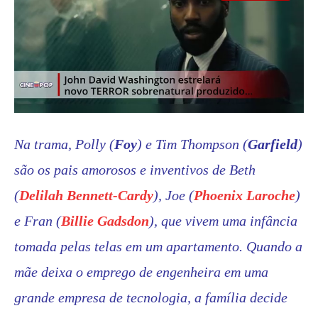
Na trama, Polly (
Foy
) e Tim Thompson (
Garfield
)
são os pais amorosos e inventivos de Beth
(
Delilah Bennett-Cardy
), Joe (
Phoenix Laroche
)
e Fran (
Billie Gadsdon
), que vivem uma infância
tomada pelas telas em um apartamento. Quando a
mãe deixa o emprego de engenheira em uma
grande empresa de tecnologia, a família decide