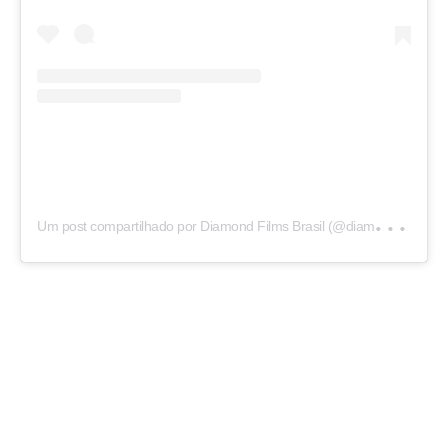
U
m post compartilhado por Diamond Films Brasil (@diamondfilmsbr)