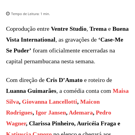
Tempo de Leitura:
1
min.
Coprodução entre
Ventre Studio
,
Trema
e
Buena
Vista International
, as gravações de
‘Case-Me
Se Puder’
foram oficialmente encerradas na
capital pernambucana nesta semana.
Com direção de
Cris D’Amato
e roteiro de
Luanna Guimarães
, a comédia conta com
Maisa
Silva
,
Giovanna Lancellotti
,
Maicon
Rodrigues
,
Igor Jansen
,
Ademara
,
Pedro
Wagner
, Clarissa Pinheiro, Auricéia Fraga e
Katiuscia Canoro
no elenco e chegará aos