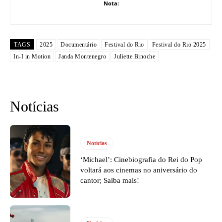
Nota:
TAGS
2025
Documentário
Festival do Rio
Festival do Rio 2025
In-I in Motion
Janda Montenegro
Juliette Binoche
Notícias
Notícias
‘Michael’: Cinebiografia do Rei do Pop
voltará aos cinemas no aniversário do
cantor; Saiba mais!