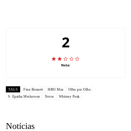
2
Nota:
TAGS
Finn Bennett
HBO Max
Olho por Olho
S. Epatha Merkerson
Terror
Whitney Peak
Notícias