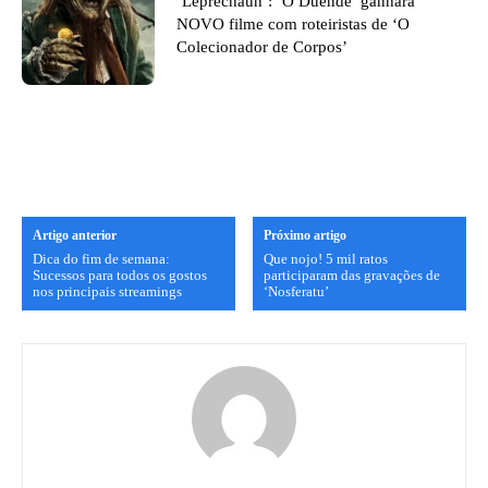
‘Leprechaun’: ‘O Duende’ ganhará
NOVO filme com roteiristas de ‘O
Colecionador de Corpos’
Artigo anterior
Próximo artigo
Dica do fim de semana:
Que nojo! 5 mil ratos
Sucessos para todos os gostos
participaram das gravações de
nos principais streamings
‘Nosferatu’