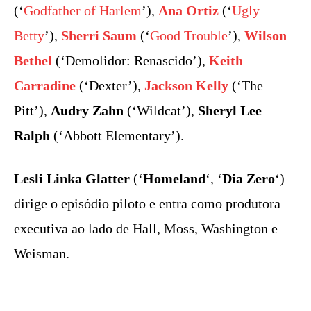
(‘
Godfather of Harlem
’),
Ana Ortiz
(‘
Ugly
Betty
’),
Sherri Saum
(‘
Good Trouble
’),
Wilson
Bethel
(‘Demolidor: Renascido’),
Keith
Carradine
(‘Dexter’),
Jackson Kelly
(‘The
Pitt’),
Audry Zahn
(‘Wildcat’),
Sheryl Lee
Ralph
(‘Abbott Elementary’).
Lesli Linka Glatter
(‘
Homeland
‘, ‘
Dia Zero
‘)
dirige o episódio piloto e entra como produtora
executiva ao lado de Hall, Moss, Washington e
Weisman.