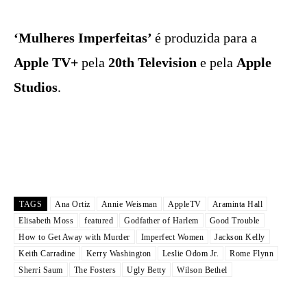
‘Mulheres Imperfeitas’
é produzida para a
Apple TV+
pela
20th Television
e pela
Apple
Studios
.
TAGS
Ana Ortiz
Annie Weisman
AppleTV
Araminta Hall
Elisabeth Moss
featured
Godfather of Harlem
Good Trouble
How to Get Away with Murder
Imperfect Women
Jackson Kelly
Keith Carradine
Kerry Washington
Leslie Odom Jr.
Rome Flynn
Sherri Saum
The Fosters
Ugly Betty
Wilson Bethel