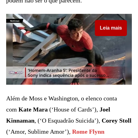
podem não ser o que parecem.
Leia mais
Além de Moss e Washington, o elenco conta
com
Kate Mara
(‘House of Cards’),
Joel
Kinnaman
, (‘O Esquadrão Suicida’),
Corey Stoll
(‘Amor, Sublime Amor’),
Rome Flynn