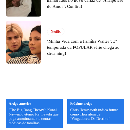
namorados no novo cartaz de ‘A Hipótese
do Amor’; Confira!
Netflix
‘Minha Vida com a Família Walter’: 3ª
temporada da POPULAR série chega ao
streaming!
Artigo anterior
Próximo artigo
‘The Big Bang Theory’: Kunal
Chris Hemsworth indica futuro
Nayyar, o eterno Raj, revela que
como Thor além de
paga anonimamente contas
‘Vingadores: Dr. Destino’
médicas de famílias