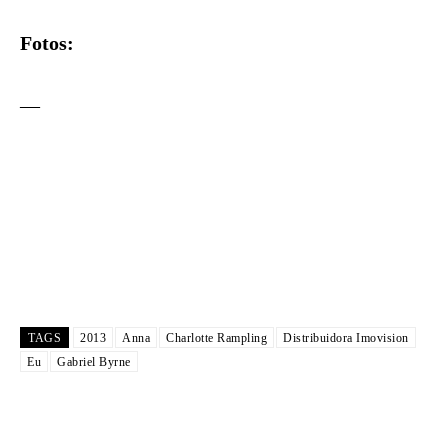
Fotos:
—
TAGS
2013
Anna
Charlotte Rampling
Distribuidora Imovision
Eu
Gabriel Byrne