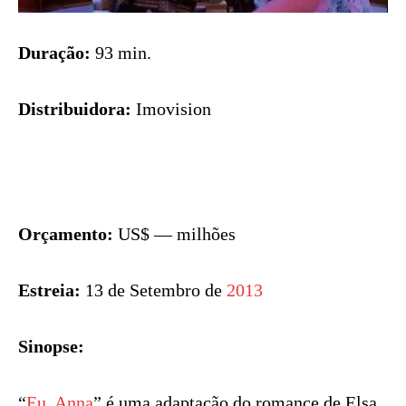
Duração:
93 min.
Distribuidora:
Imovision
Orçamento:
US$ — milhões
Estreia:
13 de Setembro de
2013
Sinopse:
“
Eu
,
Anna
” é uma adaptação do romance de Elsa