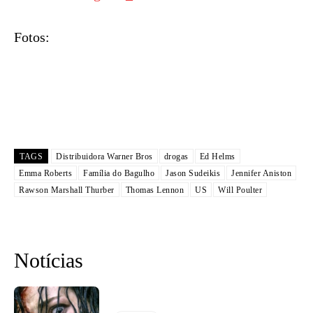
Fotos:
TAGS
Distribuidora Warner Bros
drogas
Ed Helms
Emma Roberts
Família do Bagulho
Jason Sudeikis
Jennifer Aniston
Rawson Marshall Thurber
Thomas Lennon
US
Will Poulter
Notícias