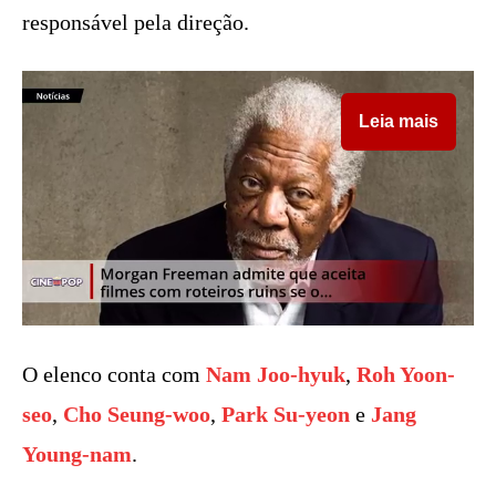
responsável pela direção.
Leia mais
O elenco conta com
Nam Joo-hyuk
,
Roh Yoon-
seo
,
Cho Seung-woo
,
Park Su-yeon
e
Jang
Young-nam
.