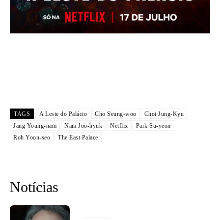
TAGS
A Leste do Palácio
Cho Seung-woo
Choi Jung-Kyu
Jang Young-nam
Nam Joo-hyuk
Netflix
Park Su-yeon
Roh Yoon-seo
The East Palace
Notícias