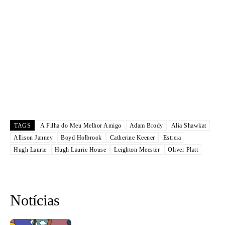
TAGS
A Filha do Meu Melhor Amigo
Adam Brody
Alia Shawkat
Allison Janney
Boyd Holbrook
Catherine Keener
Estreia
Hugh Laurie
Hugh Laurie House
Leighton Meester
Oliver Platt
Notícias