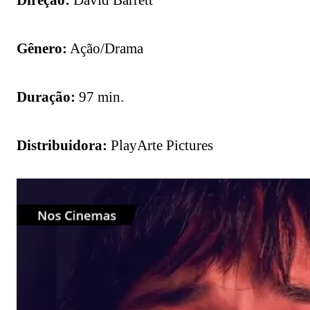
Direção:
David Barrett
Gênero:
Ação/Drama
Duração:
97 min.
Distribuidora:
PlayArte Pictures