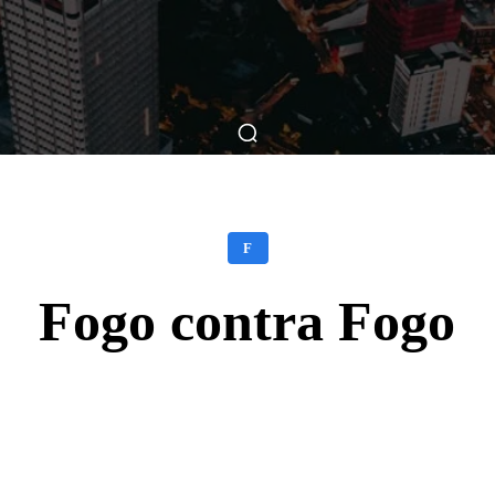
ticas
Breve Nos Cinemas
Matérias
Nos Cinemas
F
Fogo contra Fogo
Facebook
X
WhatsApp