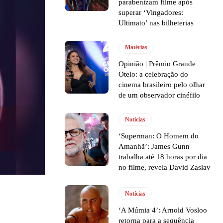
parabenizam filme após
superar ‘Vingadores:
Ultimato’ nas bilheterias
Matérias
Opinião | Prêmio Grande
Otelo: a celebração do
cinema brasileiro pelo olhar
de um observador cinéfilo
Notícias
‘Superman: O Homem do
Amanhã’: James Gunn
trabalha até 18 horas por dia
no filme, revela David Zaslav
Notícias
‘A Múmia 4’: Arnold Vosloo
retorna para a sequência