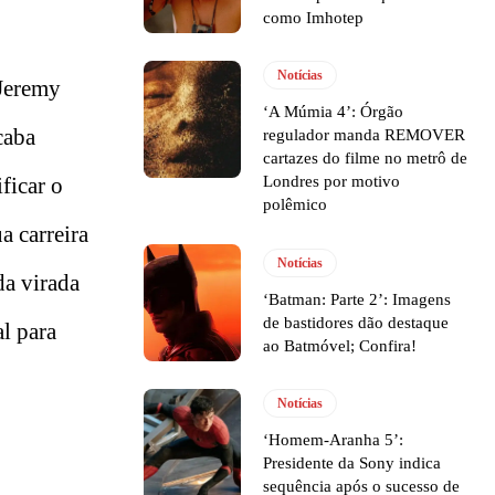
como Imhotep
Notícias
 Jeremy
‘A Múmia 4’: Órgão
caba
regulador manda REMOVER
cartazes do filme no metrô de
ficar o
Londres por motivo
polêmico
a carreira
Notícias
da virada
‘Batman: Parte 2’: Imagens
de bastidores dão destaque
al para
ao Batmóvel; Confira!
Notícias
‘Homem-Aranha 5’:
Presidente da Sony indica
sequência após o sucesso de