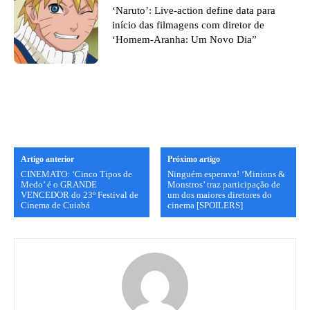
‘Naruto’: Live-action define data para
início das filmagens com diretor de
‘Homem-Aranha: Um Novo Dia”
Artigo anterior
Próximo artigo
CINEMATO: ‘Cinco Tipos de
Ninguém esperava! ‘Minions &
Medo’ é o GRANDE
Monstros’ traz participação de
VENCEDOR do 23º Festival de
um dos maiores diretores do
Cinema de Cuiabá
cinema [SPOILERS]