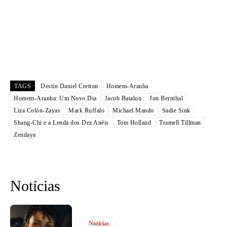
TAGS
Destin Daniel Cretton
Homem-Aranha
Homem-Aranha: Um Novo Dia
Jacob Batalon
Jon Bernthal
Liza Colón-Zayas
Mark Ruffalo
Michael Mando
Sadie Sink
Shang-Chi e a Lenda dos Dez Anéis
Tom Holland
Tramell Tillman
Zendaya
Notícias
Notícias