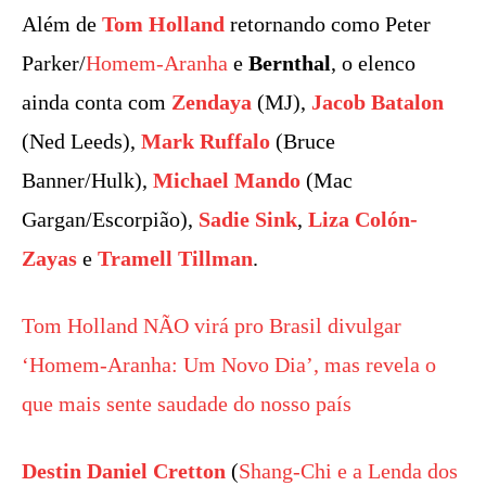
Além de
Tom Holland
retornando como Peter
Parker/
Homem-Aranha
e
Bernthal
, o elenco
ainda conta com
Zendaya
(MJ),
Jacob Batalon
(Ned Leeds),
Mark Ruffalo
(Bruce
Banner/Hulk),
Michael Mando
(Mac
Gargan/Escorpião),
Sadie Sink
,
Liza Colón-
Zayas
e
Tramell Tillman
.
Tom Holland NÃO virá pro Brasil divulgar
‘Homem-Aranha: Um Novo Dia’, mas revela o
que mais sente saudade do nosso país
Destin Daniel Cretton
(
Shang-Chi e a Lenda dos