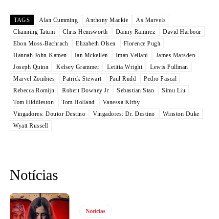
TAGS
Alan Cumming
Anthony Mackie
As Marvels
Channing Tatum
Chris Hemsworth
Danny Ramirez
David Harbour
Ebon Moss-Bachrach
Elizabeth Olsen
Florence Pugh
Hannah John-Kamen
Ian Mckellen
Iman Vellani
James Marsden
Joseph Quinn
Kelsey Grammer
Letitia Wright
Lewis Pullman
Marvel Zombies
Patrick Stewart
Paul Rudd
Pedro Pascal
Rebecca Romijn
Robert Downey Jr
Sebastian Stan
Simu Liu
Tom Hiddleston
Tom Holland
Vanessa Kirby
Vingadores: Doutor Destino
Vingadores: Dr. Destino
Winston Duke
Wyatt Russell
Notícias
Notícias