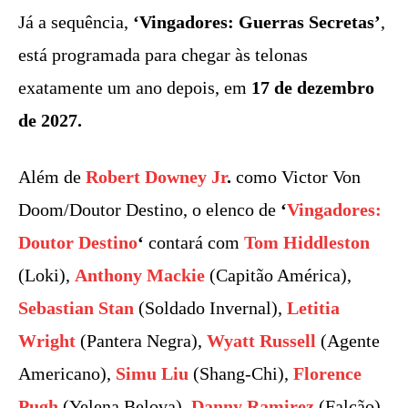
Já a sequência,
‘Vingadores: Guerras Secretas’
,
está programada para chegar às telonas
exatamente um ano depois, em
17 de dezembro
de 2027.
Além de
Robert Downey Jr
.
como Victor Von
Doom/Doutor Destino, o elenco de
‘
Vingadores:
Doutor Destino
‘
contará com
Tom Hiddleston
(Loki),
Anthony Mackie
(Capitão América),
Sebastian Stan
(Soldado Invernal),
Letitia
Wright
(Pantera Negra),
Wyatt Russell
(Agente
Americano),
Simu Liu
(Shang-Chi),
Florence
Pugh
(Yelena Belova),
Danny Ramirez
(Falcão),