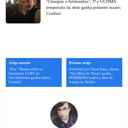
‘Cirurgias e Artimanhas’: 3ª e ÚLTIMA
temporada da série ganha primeiro teaser;
Confira!
Artigo anterior
Próximo artigo
‘Test’: Drama sobre os
Estrelado por Oscar Isaac, drama
bastidores LGBT do
‘Nas Mãos de Dante’ ganha
fisiculturismo ganha trailer;
PODEROSO trailer e data de
Confira!
estreia na Netflix