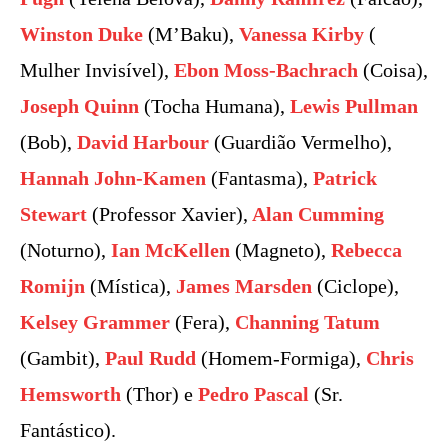
Winston Duke
(M’Baku),
Vanessa Kirby
(
Mulher Invisível),
Ebon Moss-Bachrach
(Coisa),
Joseph Quinn
(Tocha Humana),
Lewis Pullman
(Bob),
David Harbour
(Guardião Vermelho),
Hannah John-Kamen
(Fantasma),
Patrick
Stewart
(Professor Xavier),
Alan Cumming
(Noturno),
Ian McKellen
(Magneto),
Rebecca
Romijn
(Mística),
James Marsden
(Ciclope),
Kelsey Grammer
(Fera),
Channing Tatum
(Gambit),
Paul Rudd
(Homem-Formiga),
Chris
Hemsworth
(Thor) e
Pedro Pascal
(Sr.
Fantástico).