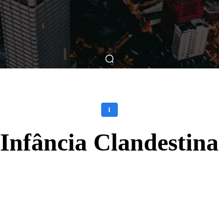
ticas
Breve Nos Cinemas
Matérias
Nos Cinemas
I
Infância Clandestina
Facebook
X
WhatsApp