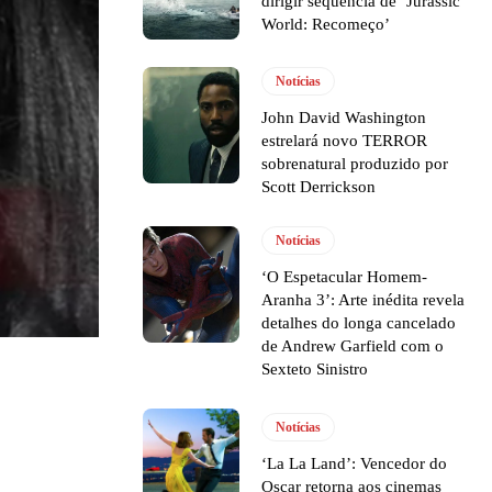
dirigir sequência de ‘Jurassic
World: Recomeço’
Notícias
John David Washington
estrelará novo TERROR
sobrenatural produzido por
Scott Derrickson
Notícias
‘O Espetacular Homem-
Aranha 3’: Arte inédita revela
detalhes do longa cancelado
de Andrew Garfield com o
Sexteto Sinistro
Notícias
‘La La Land’: Vencedor do
Oscar retorna aos cinemas