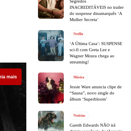
Segredos
INACREDITÁVEIS no trailer
do suspense dinamarquês ‘A
Mulher Secreta’
Netflix
‘A Última Casa’: SUSPENSE
sci-fi com Greta Lee e
Wagner Moura chega ao
streaming!
eia mais
Música
Jessie Ware anuncia clipe de
“Sauna”, novo single do
álbum ‘Superbloom’
Notícias
Gareth Edwards NÃO irá