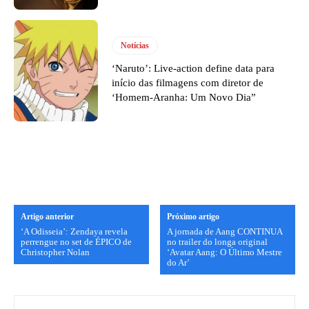
Notícias
‘Naruto’: Live-action define data para
início das filmagens com diretor de
‘Homem-Aranha: Um Novo Dia”
Artigo anterior
Próximo artigo
‘A Odisseia’: Zendaya revela
A jornada de Aang CONTINUA
perrengue no set de ÉPICO de
no trailer do longa original
Christopher Nolan
‘Avatar Aang: O Último Mestre
do Ar’