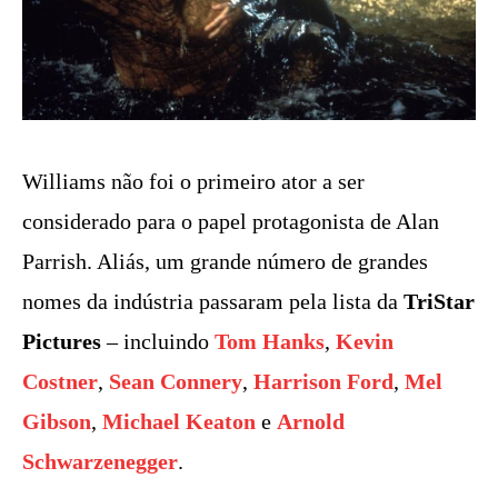
Williams não foi o primeiro ator a ser
considerado para o papel protagonista de Alan
Parrish. Aliás, um grande número de grandes
nomes da indústria passaram pela lista da
TriStar
Pictures
– incluindo
Tom Hanks
,
Kevin
Costner
,
Sean Connery
,
Harrison Ford
,
Mel
Gibson
,
Michael Keaton
e
Arnold
Schwarzenegger
.