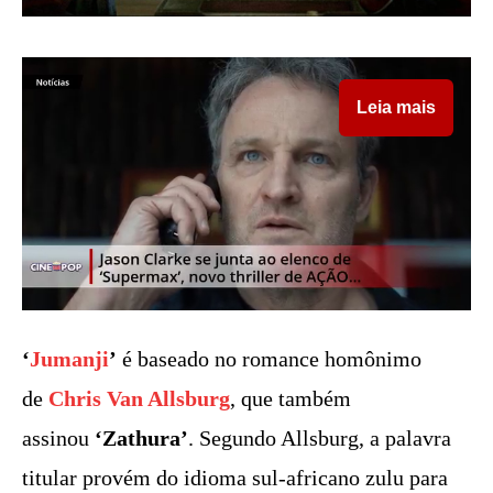
Leia mais
‘
Jumanji
’
é baseado no romance homônimo
de
Chris Van Allsburg
, que também
assinou
‘Zathura’
. Segundo Allsburg, a palavra
titular provém do idioma sul-africano zulu para