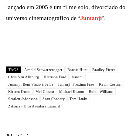
lançado em 2005 é um filme solo, divorciado do
universo cinematográfico de
‘
Jumanji
’
.
TAGS
Arnold Schwarzenegger
Bonnie Hunt
Bradley Pierce
Chris Van Allsburg
Harrison Ford
Jumanji
Jumanji: Bem-Vindo à Selva
Jumanji: Próxima Fase
Kevin Costner
Kirsten Dunst
Mel Gibson
Michael Keaton
Robin Williams
Scarlett Johansson
Sean Connery
Tom Hanks
Zathura - Uma Aventura Espacial