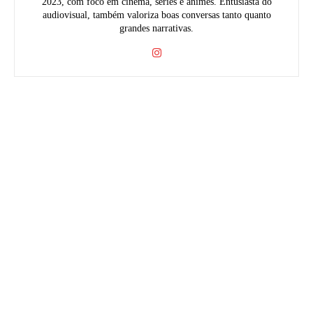
2023, com foco em cinema, séries e animes. Entusiasta do
audiovisual, também valoriza boas conversas tanto quanto
grandes narrativas.