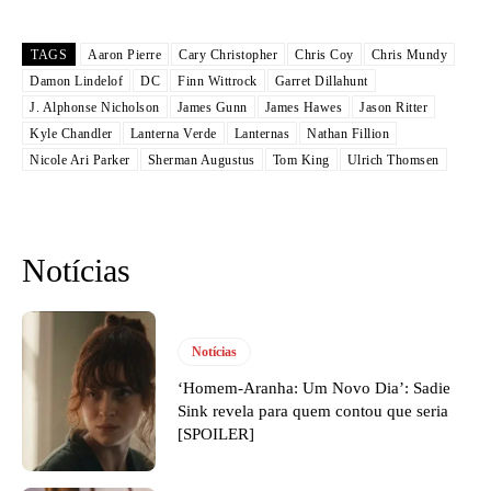
TAGS
Aaron Pierre
Cary Christopher
Chris Coy
Chris Mundy
Damon Lindelof
DC
Finn Wittrock
Garret Dillahunt
J. Alphonse Nicholson
James Gunn
James Hawes
Jason Ritter
Kyle Chandler
Lanterna Verde
Lanternas
Nathan Fillion
Nicole Ari Parker
Sherman Augustus
Tom King
Ulrich Thomsen
Notícias
Notícias
‘Homem-Aranha: Um Novo Dia’: Sadie
Sink revela para quem contou que seria
[SPOILER]