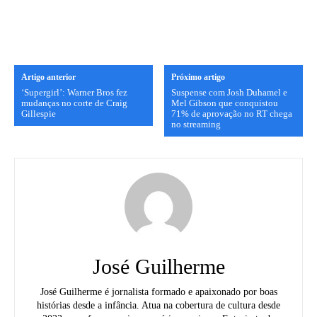
Artigo anterior
Próximo artigo
‘Supergirl’: Warner Bros fez
Suspense com Josh Duhamel e
mudanças no corte de Craig
Mel Gibson que conquistou
Gillespie
71% de aprovação no RT chega
no streaming
José Guilherme
José Guilherme é jornalista formado e apaixonado por boas
histórias desde a infância. Atua na cobertura de cultura desde