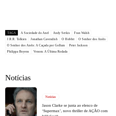
TAGS
A Sociedade do Anel
Andy Serkis
Fran Walsh
J.R.R. Tolkien
Jonathan Cavendish
O Hobbit
O Senhor dos Anéis
O Senhor dos Anéis: A Caçada por Gollum
Peter Jackson
Philippa Boyens
Venom: A Última Rodada
Notícias
Notícias
Jason Clarke se junta ao elenco de
‘Supermax’, novo thriller de AÇÃO com