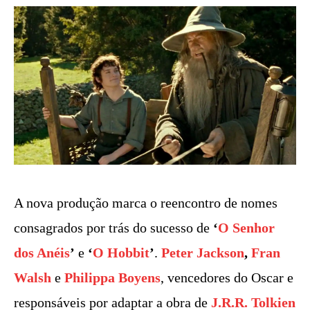
A nova produção marca o reencontro de nomes
consagrados por trás do sucesso de
‘
O Senhor
dos Anéis
’
e
‘
O Hobbit
’
.
Peter Jackson
,
Fran
Walsh
e
Philippa Boyens
, vencedores do Oscar e
responsáveis por adaptar a obra de
J.R.R. Tolkien