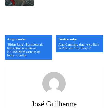
Artigo anterior
Próximo artigo
‘Elden Ring’: Bastidores do
Alan Cumming dará voz a Bala
live-action revelam os
no Alvo em ‘Toy Story 5’
BELÍSSIMOS castelos do
longa; Confira!
José Guilherme