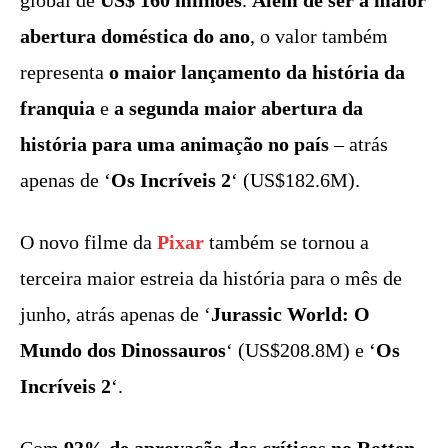
abertura doméstica do ano
, o valor também
representa
o maior lançamento da história da
franquia
e
a segunda maior abertura da
história para uma animação no país
– atrás
apenas de ‘
Os Incríveis 2
‘ (US$182.6M).
O novo filme da
Pixar
também se tornou a
terceira maior estreia da história para o mês de
junho, atrás apenas de ‘
Jurassic World: O
Mundo dos Dinossauros
‘ (US$208.8M) e ‘
Os
Incríveis 2
‘.
Com
93% de aprovação dos críticos no Rotten