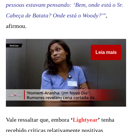
pessoas estavam pensando: ‘Bem, onde está o Sr.
Cabeça de Batata? Onde está o Woody?'”
,
afirmou.
Leia mais
Vale ressaltar que, embora
‘
Lightyear
’
tenha
recebido críticas relativamente positivas