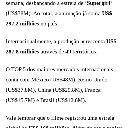
semana, desbancando a estreia de ‘
Supergirl
‘
(US$38M). Ao total, a animação já soma
US$
297.2 milhões
no país.
Internacionalmente, a produção acrescenta
US$
287.8 milhões
através de 49 territórios.
O TOP 5 dos maiores mercados internacionais
conta com México (US$48M), Reino Unido
(US$37.8M), China (US$29.8M), França
(US$15.7M) e Brasil (US$12.6M).
Vale lembrar que o filme registrou uma estreia
global de
US$ 160 milhões
.
Além de ser a maior