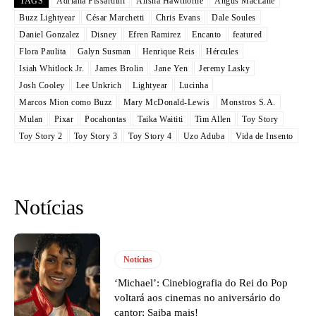
TAGS
Adriana Pissardini
Alisha Hawthorne
Angus MacLane
Buzz Lightyear
César Marchetti
Chris Evans
Dale Soules
Daniel Gonzalez
Disney
Efren Ramirez
Encanto
featured
Flora Paulita
Galyn Susman
Henrique Reis
Hércules
Isiah Whitlock Jr.
James Brolin
Jane Yen
Jeremy Lasky
Josh Cooley
Lee Unkrich
Lightyear
Lucinha
Marcos Mion como Buzz
Mary McDonald-Lewis
Monstros S.A.
Mulan
Pixar
Pocahontas
Taika Waititi
Tim Allen
Toy Story
Toy Story 2
Toy Story 3
Toy Story 4
Uzo Aduba
Vida de Insento
Notícias
Notícias
‘Michael’: Cinebiografia do Rei do Pop
voltará aos cinemas no aniversário do
cantor; Saiba mais!