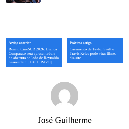
Artigo anterior
Próximo artigo
Bonito CineSUR 2026: Bianca
Casamento de Taylor Swift e
Comparato será apresentadora
Travis Kelce pode virar filme,
da abertura ao lado de Reynaldo
diz site
Gianecchini [EXCLUSIVO]
José Guilherme