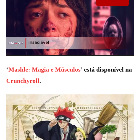
‘
Mashle: Magia e Músculos
’ está disponível na
Crunchyroll
.