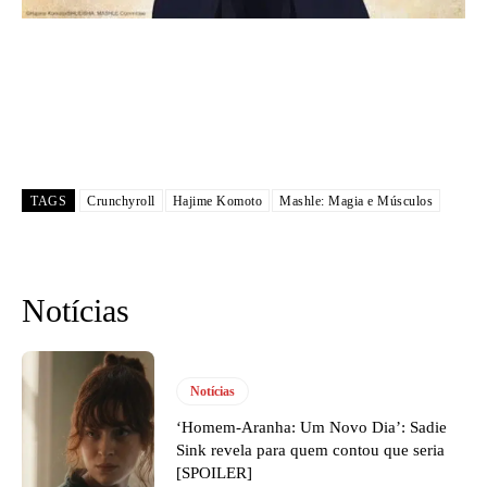
TAGS
Crunchyroll
Hajime Komoto
Mashle: Magia e Músculos
Notícias
Notícias
‘Homem-Aranha: Um Novo Dia’: Sadie
Sink revela para quem contou que seria
[SPOILER]