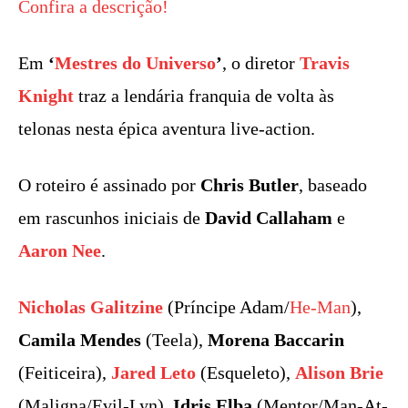
Confira a descrição!
Em
‘
Mestres do Universo
’
, o diretor
Travis
Knight
traz a lendária franquia de volta às
telonas nesta épica aventura live-action.
O roteiro é assinado por
Chris Butler
, baseado
em rascunhos iniciais de
David Callaham
e
Aaron Nee
.
Nicholas Galitzine
(Príncipe Adam/
He-Man
),
Camila Mendes
(Teela),
Morena Baccarin
(Feiticeira),
Jared Leto
(Esqueleto),
Alison Brie
(Maligna/Evil-Lyn),
Idris Elba
(Mentor/Man-At-