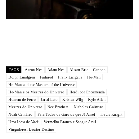
TAGS
Aaron Nee
Adam Nee
Alison Brie
Cannon
Dolph Lundgren
featured
Frank Langella
He-Man
He-Man and the Masters of the Universe
He-Man e os Mestres do Universo
Herói por Encomenda
Homem de Ferro
Jared Leto
Kristen Wiig
Kyle Allen
Mestres do Universo
Nee Brothers
Nicholas Galitzine
Noah Centineo
Para Todos os Garotos que Já Amei
Travis Knight
Uma Ideia de Você
Vermelho Branco e Sangue Azul
Vingadores: Doutor Destino