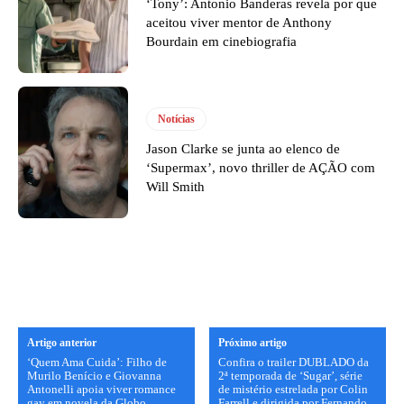
‘Tony’: Antonio Banderas revela por que
aceitou viver mentor de Anthony
Bourdain em cinebiografia
Notícias
Jason Clarke se junta ao elenco de
‘Supermax’, novo thriller de AÇÃO com
Will Smith
Artigo anterior
Próximo artigo
‘Quem Ama Cuida’: Filho de
Confira o trailer DUBLADO da
Murilo Benício e Giovanna
2ª temporada de ‘Sugar’, série
Antonelli apoia viver romance
de mistério estrelada por Colin
gay em novela da Globo
Farrell e dirigida por Fernando