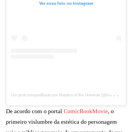
Ver essa foto no Instagram
U
m post compartilhado por Masters of the Universe (@mastersmovie)
De acordo com o portal
ComicBookMovie
, o
primeiro vislumbre da estética do personagem