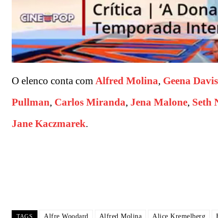
O elenco conta com
Alfred Molina
,
Geena Davis
Pullman
,
Carlos Miranda
,
Jena Malone
,
Seth 
Jane Kaczmarek
.
Alfre Woodard
Alfred Molina
Alice Kremelberg
TAGS