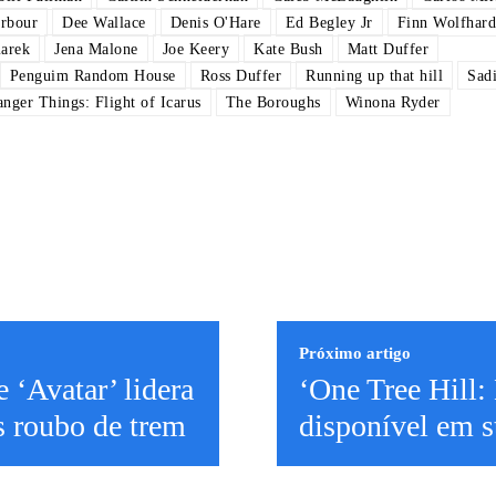
rbour
Dee Wallace
Denis O'Hare
Ed Begley Jr
Finn Wolfhard
arek
Jena Malone
Joe Keery
Kate Bush
Matt Duffer
Penguim Random House
Ross Duffer
Running up that hill
Sad
anger Things: Flight of Icarus
The Boroughs
Winona Ryder
Próximo artigo
 ‘Avatar’ lidera
‘One Tree Hill: 
s roubo de trem
disponível em s