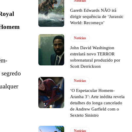
Notícias
Gareth Edwards NÃO irá
Royal
dirigir sequência de ‘Jurassic
World: Recomeço’
Homem
Notícias
John David Washington
estrelará novo TERROR
ém-
sobrenatural produzido por
Scott Derrickson
m segredo
Notícias
qualquer
‘O Espetacular Homem-
Aranha 3’: Arte inédita revela
detalhes do longa cancelado
de Andrew Garfield com o
Sexteto Sinistro
Notícias