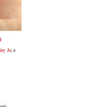
l
ey Jr
.
e
randa