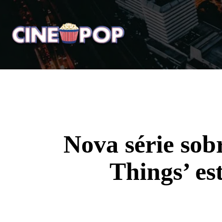
Home
Notícias
Crí
Nova série sob
Things’ e