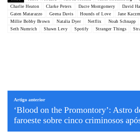
Charlie Heaton
Clarke Peters
Dacre Montgomery
David Ha
Gaten Matarazzo
Geena Davis
Hounds of Love
Jane Kaczm
Millie Bobby Brown
Natalia Dyer
Netflix
Noah Schnapp
Seth Numrich
Shawn Levy
Spotify
Stranger Things
Str
Artigo anterior
‘Blood on the Promontory’: Astro de
faroeste sobre cinco criminosos apó