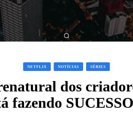
ticas
Breve Nos Cinemas
Matérias
Nos Cinemas
NETFLIX
NOTÍCIAS
SÉRIES
renatural dos criador
stá fazendo SUCESSO 