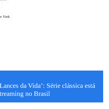
ie Sink
Lances da Vida’: Série clássica está
treaming no Brasil