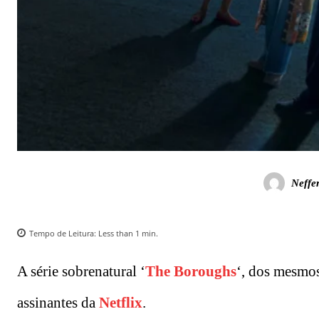
Neffe
Tempo de Leitura:
Less than 1
min.
A série sobrenatural ‘
The Boroughs
‘, dos mesmos
assinantes da
Netflix
.