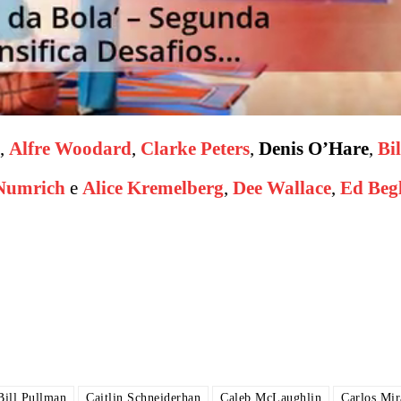
,
Alfre Woodard
,
Clarke Peters
,
Denis O’Hare
,
Bil
Numrich
e
Alice Kremelberg
,
Dee Wallace
,
Ed Begl
Bill Pullman
Caitlin Schneiderhan
Caleb McLaughlin
Carlos Mi