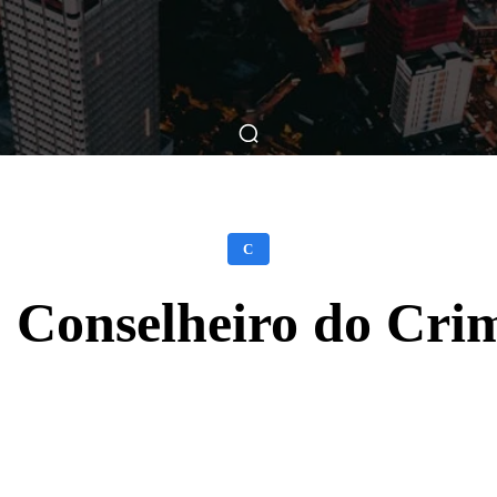
ticas
Breve Nos Cinemas
Matérias
Nos Cinemas
C
 Conselheiro do Cri
Facebook
X
WhatsApp