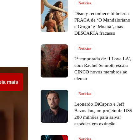
Notícias
Disney reconhece bilheteria
FRACA de ‘O Mandaloriano
e Grogu’ e ‘Moana’, mas
DESCARTA fracasso
Notícias
2ª temporada de ‘I Love LA’,
com Rachel Sennott, escala
CINCO novos membros ao
elenco
eia mais
Notícias
Leonardo DiCaprio e Jeff
Bezos lançam projeto de US$
200 milhões para salvar
espécies em extinção
Notícias