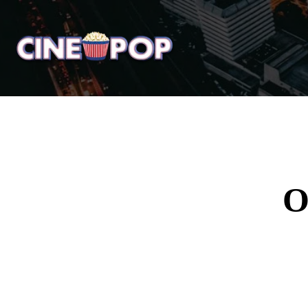
Home
Notícias
Crí
O