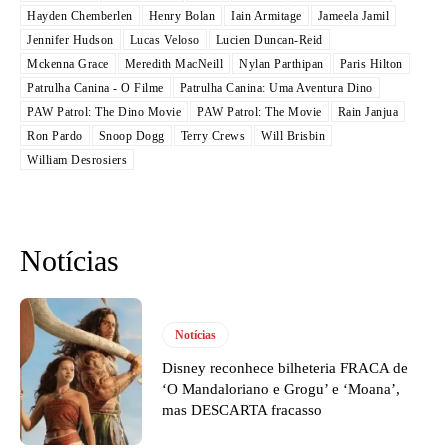
Hayden Chemberlen
Henry Bolan
Iain Armitage
Jameela Jamil
Jennifer Hudson
Lucas Veloso
Lucien Duncan-Reid
Mckenna Grace
Meredith MacNeill
Nylan Parthipan
Paris Hilton
Patrulha Canina - O Filme
Patrulha Canina: Uma Aventura Dino
PAW Patrol: The Dino Movie
PAW Patrol: The Movie
Rain Janjua
Ron Pardo
Snoop Dogg
Terry Crews
Will Brisbin
William Desrosiers
Notícias
Notícias
Disney reconhece bilheteria FRACA de
‘O Mandaloriano e Grogu’ e ‘Moana’,
mas DESCARTA fracasso