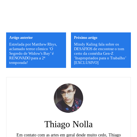
Artigo anterior
Próximo artigo
Estrelada por Matthew Rhys,
Mindy Kaling fala sobre os
aclamado terror cômico ‘O
DESAFIOS de encontrar o tom
Segredo de Widow’s Bay’ é
certo da comédia Gen-Z
RENOVADO para a 2ª
‘Inapropriados para o Trabalho’
temporada!
[EXCLUSIVO]
Thiago Nolla
Em contato com as artes em geral desde muito cedo, Thiago