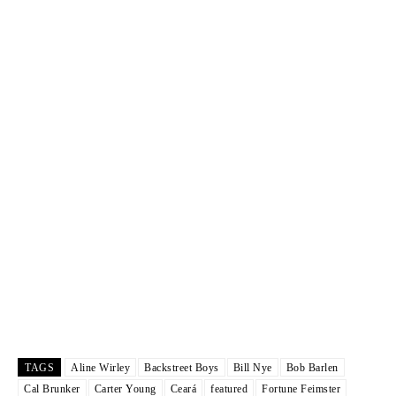
TAGS
Aline Wirley
Backstreet Boys
Bill Nye
Bob Barlen
Cal Brunker
Carter Young
Ceará
featured
Fortune Feimster