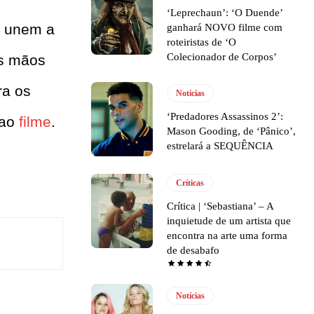
‘Leprechaun’: ‘O Duende’
e unem a
ganhará NOVO filme com
roteiristas de ‘O
Colecionador de Corpos’
as mãos
ra os
Notícias
‘Predadores Assassinos 2’:
 ao
filme
.
Mason Gooding, de ‘Pânico’,
estrelará a SEQUÊNCIA
Críticas
Crítica | ‘Sebastiana’ – A
inquietude de um artista que
encontra na arte uma forma
de desabafo
Notícias