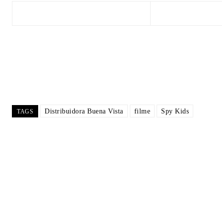
Distribuidora Buena Vista
filme
Spy Kids
TAGS