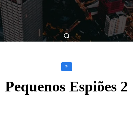
ticas
Breve Nos Cinemas
Matérias
Nos Cinemas
P
Pequenos Espiões 2
Facebook
X
WhatsApp