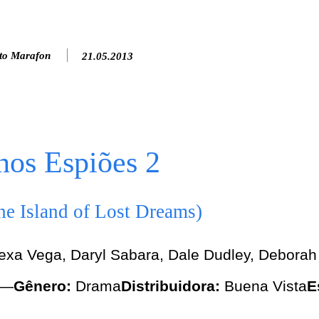
to Marafon
21.05.2013
nos Espiões 2
he Island of Lost Dreams)
exa Vega, Daryl Sabara, Dale Dudley, Deborah 
—
Gênero:
Drama
Distribuidora:
Buena Vista
E