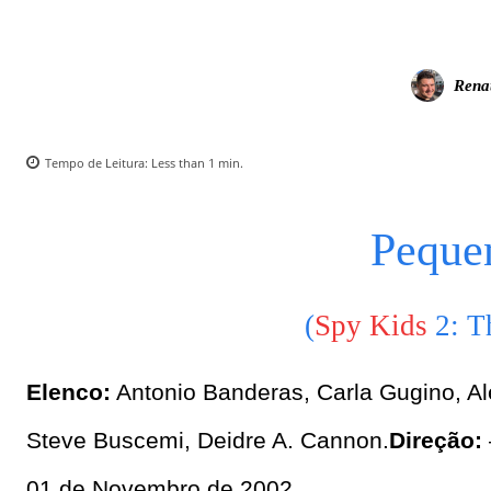
Rena
Tempo de Leitura:
Less than 1
min.
Peque
(
Spy Kids
2: T
Elenco:
Antonio Banderas, Carla Gugino, Al
Steve Buscemi, Deidre A. Cannon.
Direção:
01 de Novembro de 2002