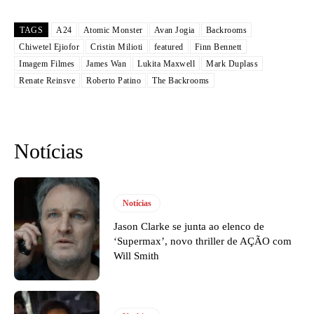
TAGS
A24
Atomic Monster
Avan Jogia
Backrooms
Chiwetel Ejiofor
Cristin Milioti
featured
Finn Bennett
Imagem Filmes
James Wan
Lukita Maxwell
Mark Duplass
Renate Reinsve
Roberto Patino
The Backrooms
Notícias
Notícias
Jason Clarke se junta ao elenco de
‘Supermax’, novo thriller de AÇÃO com
Will Smith