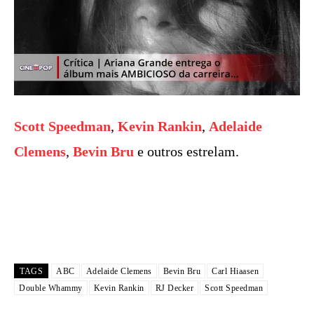
Scott Speedman
,
Kevin Rankin
,
Adelaide
Clemens
,
Bevin Bru
e outros estrelam.
TAGS
ABC
Adelaide Clemens
Bevin Bru
Carl Hiaasen
Double Whammy
Kevin Rankin
RJ Decker
Scott Speedman