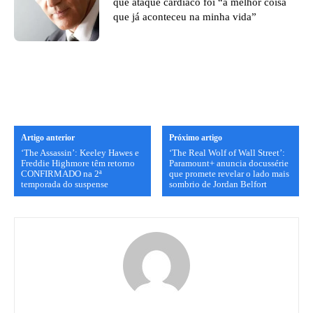
que ataque cardíaco foi “a melhor coisa
que já aconteceu na minha vida”
Artigo anterior
Próximo artigo
‘The Assassin’: Keeley Hawes e
‘The Real Wolf of Wall Street’:
Freddie Highmore têm retorno
Paramount+ anuncia docussérie
CONFIRMADO na 2ª
que promete revelar o lado mais
temporada do suspense
sombrio de Jordan Belfort