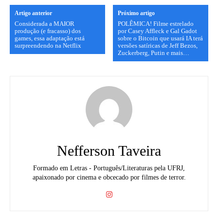
Artigo anterior
Próximo artigo
Considerada a MAIOR
POLÊMICA! Filme estrelado
produção (e fracasso) dos
por Casey Affleck e Gal Gadot
games, essa adaptação está
sobre o Bitcoin que usará IA terá
surpreendendo na Netflix
versões satíricas de Jeff Bezos,
Zuckerberg, Putin e mais…
Nefferson Taveira
Formado em Letras - Português/Literaturas pela UFRJ,
apaixonado por cinema e obcecado por filmes de terror.