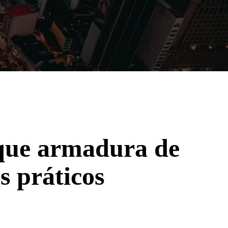
Filmes
Séries
Música
Gênero
que armadura de
s práticos