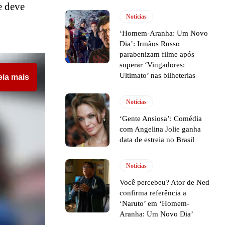
e deve
Notícias
‘Homem-Aranha: Um Novo
Dia’: Irmãos Russo
parabenizam filme após
superar ‘Vingadores:
Ultimato’ nas bilheterias
eia mais
Notícias
‘Gente Ansiosa’: Comédia
com Angelina Jolie ganha
data de estreia no Brasil
Notícias
Você percebeu? Ator de Ned
confirma referência a
‘Naruto’ em ‘Homem-
Aranha: Um Novo Dia’