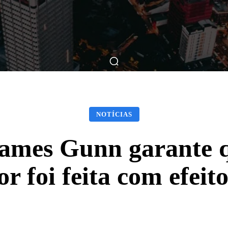
ticas
Breve Nos Cinemas
Matérias
Nos Cinemas
NOTÍCIAS
James Gunn garante 
r foi feita com efeito