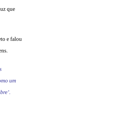
uz que
to e falou
ens.
s
como um
bre’.