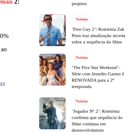
rman
2:
projetos
Notícias
‘Free Guy 2’: Roteirista Zak
100%
Penn traz atualização incerta
sobre a sequência do filme
 ao
Notícias
‘The Five Star Weekend’:
Série com Jennifer Garner é
RENOVADA para a 2ª
as
temporada
Notícias
‘Jogador Nº 2’: Roteirista
confirma que sequência do
filme continua em
desenvolvimento