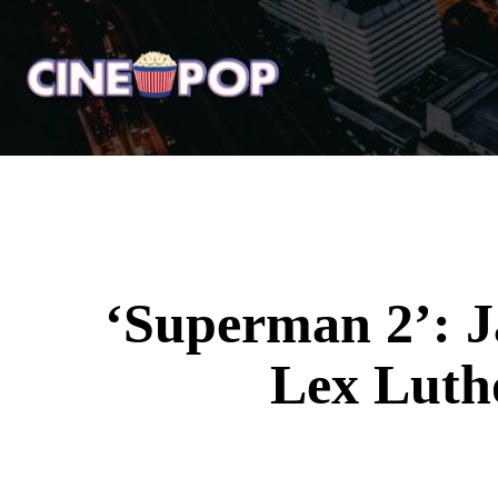
Home
Notícias
Crí
‘Superman 2’: 
Lex Lutho