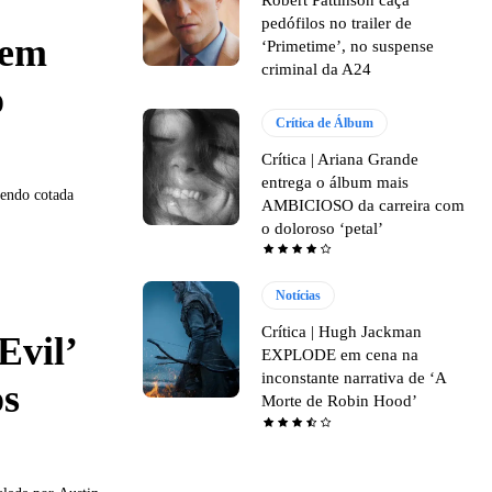
pedófilos no trailer de
 em
‘Primetime’, no suspense
criminal da A24
o
Crítica de Álbum
Crítica | Ariana Grande
entrega o álbum mais
sendo cotada
AMBICIOSO da carreira com
o doloroso ‘petal’
Notícias
Crítica | Hugh Jackman
Evil’
EXPLODE em cena na
inconstante narrativa de ‘A
os
Morte de Robin Hood’