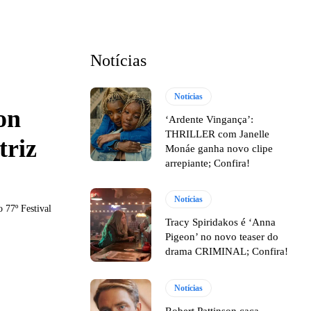
Notícias
Notícias
on
‘Ardente Vingança’:
THRILLER com Janelle
triz
Monáe ganha novo clipe
arrepiante; Confira!
Notícias
 77º Festival
Tracy Spiridakos é ‘Anna
Pigeon’ no novo teaser do
drama CRIMINAL; Confira!
Notícias
Robert Pattinson caça