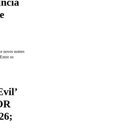
ncia
e
te novos nomes
.Entre os
vil’
OR
26;