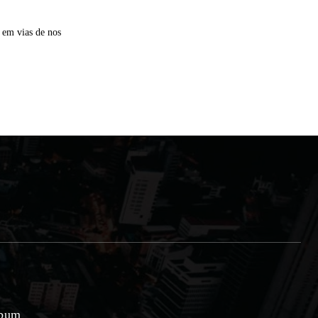
 em vias de nos
lbum