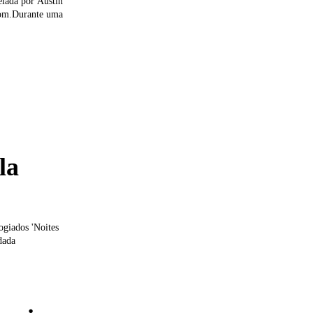
elada por Austin
com.Durante uma
la
ogiados 'Noites
dada