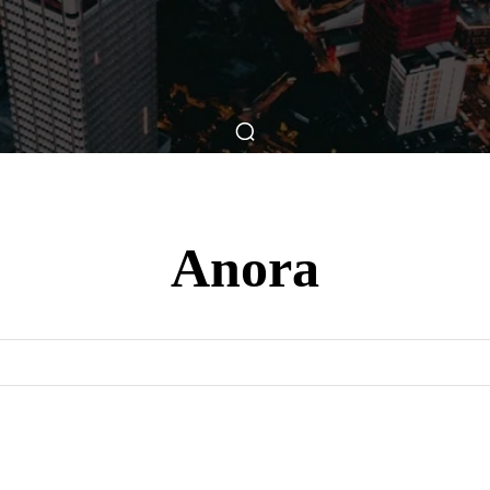
ticas
Breve Nos Cinemas
Matérias
Nos Cinemas
Anora