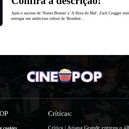
Confira a descrição!
Após o sucesso de 'Noites Brutais' e 'A Hora do Mal', Zach Cregger está
entregar um ambicioso reboot de 'Resident...
POP
Críticas:
Crítica | Ariana Grande entrega o á
de cookies