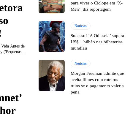
para viver o Ciclope em ‘X-
etora
Men’, diz reportagem
so
Notícias
!
Sucesso! ‘A Odisseia’ supera
US$ 1 bilhão nas bilheterias
A Vida Antes de
mundiais
y ('Pequenas...
Notícias
Morgan Freeman admite que
aceita filmes com roteiros
ruins se o pagamento valer a
pena
mnet’
lhor