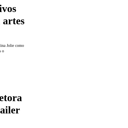
ivos
 artes
lina Jolie como
s o
etora
ailer