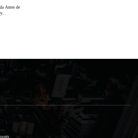
ida Antes de
y...
lbum