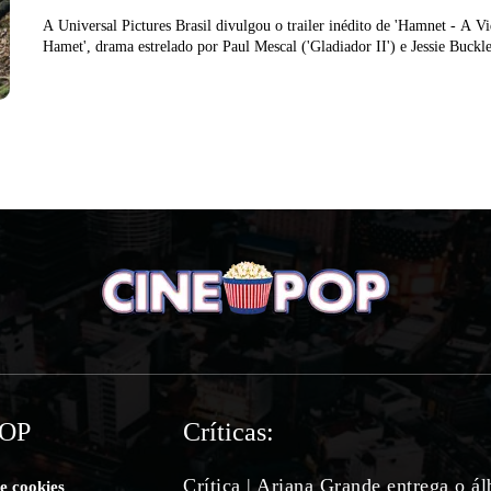
A Universal Pictures Brasil divulgou o trailer inédito de 'Hamnet - A V
Hamet', drama estrelado por Paul Mescal ('Gladiador II') e Jessie Buckle
POP
Críticas:
Crítica | Ariana Grande entrega o á
de cookies