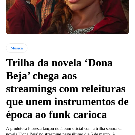
Música
Trilha da novela ‘Dona
Beja’ chega aos
streamings com releituras
que unem instrumentos de
época ao funk carioca
A produtora Floresta lançou do álbum oficial com a trilha sonora da
novela 'Dona Beja' no streaming neste último dia 5 de março. A