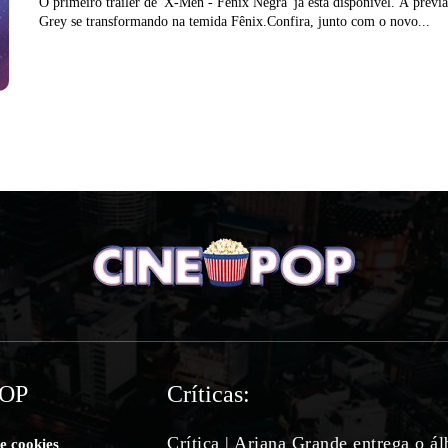
O primeiro trailer de 'X-Men - Fênix Negra' já está disponível. A prévi
Grey se transformando na temida Fênix.Confira, junto com o novo...
POP
Críticas:
Crítica | Ariana Grande entrega o á
de cookies