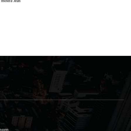
a mostra Jean
lbum