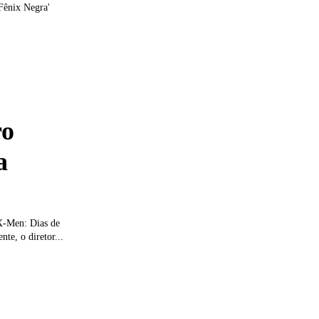
Fênix Negra'
ro
a
'X-Men: Dias de
te, o diretor...