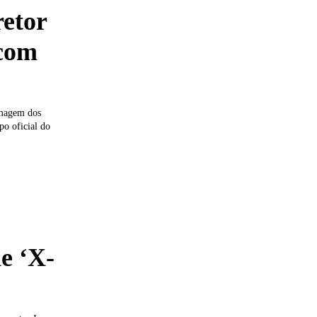
retor
 com
imagem dos
po oficial do
e ‘X-