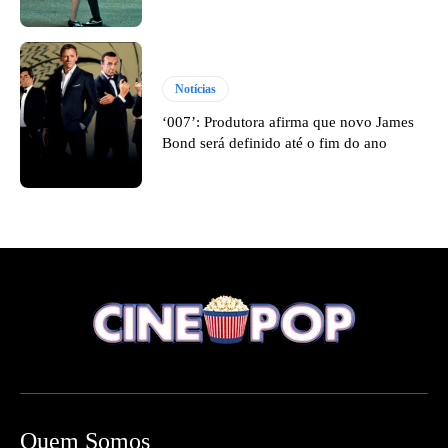
Notícias
‘007’: Produtora afirma que novo James
Bond será definido até o fim do ano
Quem Somos