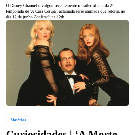
O Disney Channel divulgou recentemente o trailer oficial da 2ª
temporada de 'A Casa Coruja', aclamada série animada que retorna no
dia 12 de junho.Confira:June 12th....
Matérias
Curiosidades | ‘A Morte