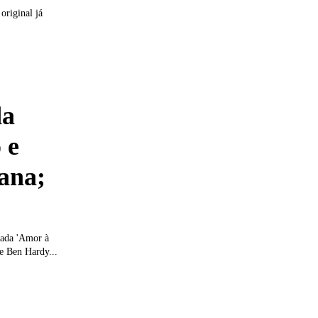
original já
da
 e
ana;
lada 'Amor à
 e Ben Hardy...