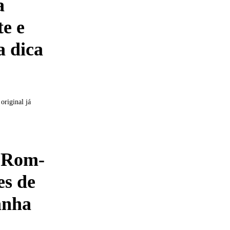
a
te e
 dica
original já
: Rom-
es de
anha