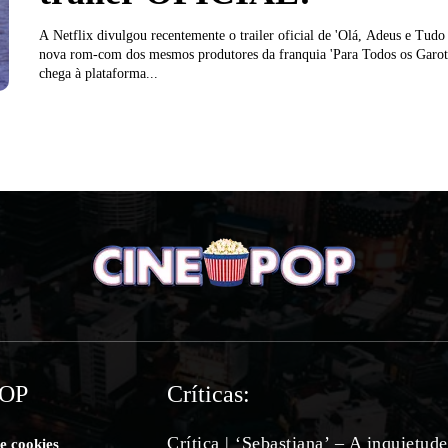
A Netflix divulgou recentemente o trailer oficial de 'Olá, Adeus e Tudo
nova rom-com dos mesmos produtores da franquia 'Para Todos os Garot
chega à plataforma...
POP
Críticas:
Crítica | ‘Sebastiana’ – A inquietud
de cookies