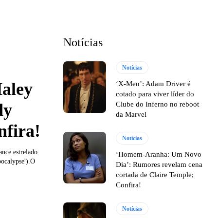
Notícias
Notícias
aley
‘X-Men’: Adam Driver é
cotado para viver líder do
dy
Clube do Inferno no reboot
da Marvel
fira!
Notícias
ance estrelado
‘Homem-Aranha: Um Novo
ocalypse').O
Dia’: Rumores revelam cena
cortada de Claire Temple;
Confira!
Notícias