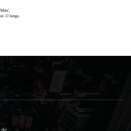
 Mais',
os'.O longa
e de