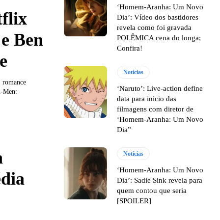
‘Homem-Aranha: Um Novo
flix
Dia’: Vídeo dos bastidores
revela como foi gravada
 e Ben
POLÊMICA cena do longa;
Confira!
e
Notícias
', romance
‘Naruto’: Live-action define
X-Men:
data para início das
filmagens com diretor de
‘Homem-Aranha: Um Novo
Dia”
a
Notícias
‘Homem-Aranha: Um Novo
dia
Dia’: Sadie Sink revela para
quem contou que seria
[SPOILER]