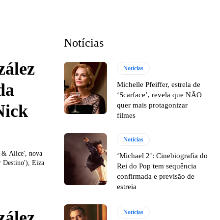
Notícias
zález
Notícias
da
Michelle Pfeiffer, estrela de
‘Scarface’, revela que NÃO
Nick
quer mais protagonizar
filmes
Notícias
 & Alice', nova
‘Michael 2’: Cinebiografia do
 Destino'), Eiza
Rei do Pop tem sequência
confirmada e previsão de
estreia
zález
Notícias