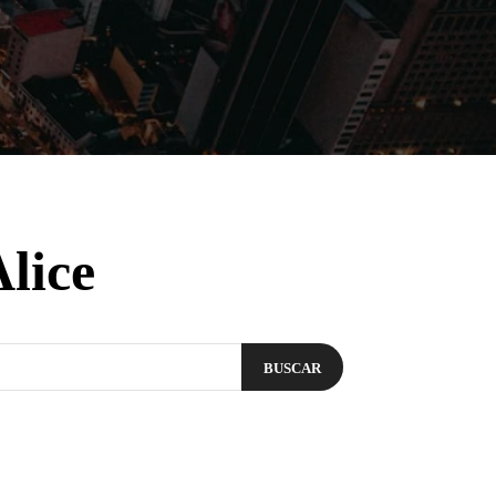
Filmes
Séries
Música
Gênero
lice
BUSCAR