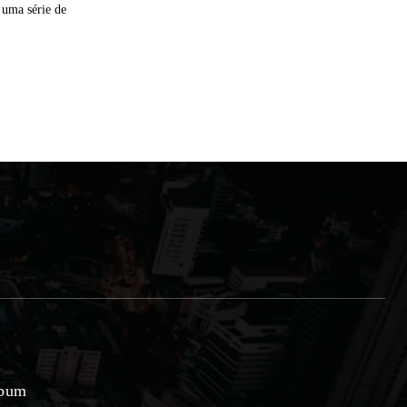
 uma série de
lbum