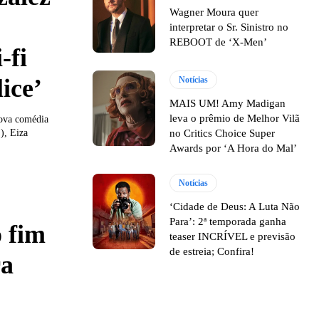
Wagner Moura quer
interpretar o Sr. Sinistro no
REBOOT de ‘X-Men’
-fi
ice’
Notícias
MAIS UM! Amy Madigan
leva o prêmio de Melhor Vilã
nova comédia
no Critics Choice Super
), Eiza
Awards por ‘A Hora do Mal’
Notícias
‘Cidade de Deus: A Luta Não
Para’: 2ª temporada ganha
o fim
teaser INCRÍVEL e previsão
de estreia; Confira!
ra