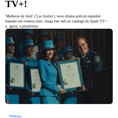
TV+!
'Mulheres de Azul' ('Las Azules'), novo drama policial espanhol
baseado em eventos reais, chega este mês ao catálogo da Apple TV+ -
e, agora, a plataforma...
Notícias