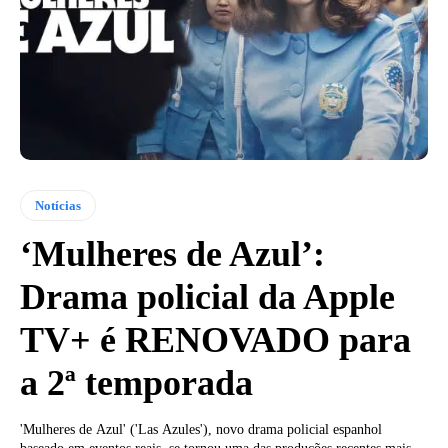
Notícias
‘Mulheres de Azul’:
Drama policial da Apple
TV+ é RENOVADO para
a 2ª temporada
'Mulheres de Azul' ('Las Azules'), novo drama policial espanhol