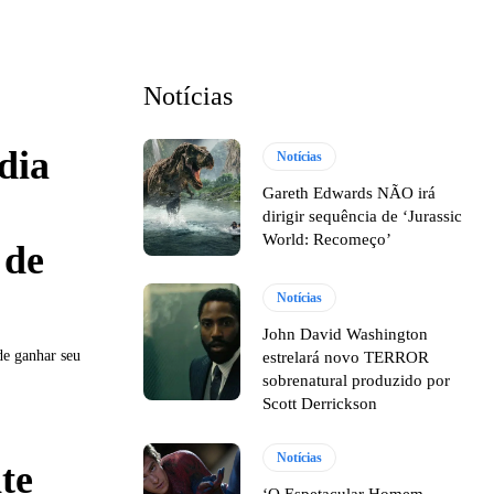
Notícias
dia
Notícias
Gareth Edwards NÃO irá
dirigir sequência de ‘Jurassic
World: Recomeço’
 de
Notícias
John David Washington
de ganhar seu
estrelará novo TERROR
sobrenatural produzido por
Scott Derrickson
Notícias
te
‘O Espetacular Homem-