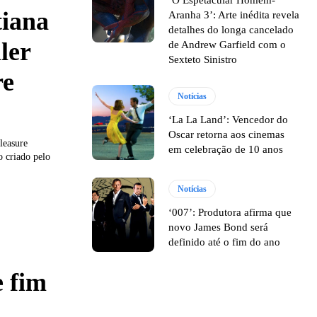
tiana
Aranha 3’: Arte inédita revela
detalhes do longa cancelado
ler
de Andrew Garfield com o
Sexteto Sinistro
re
Notícias
‘La La Land’: Vencedor do
Oscar retorna aos cinemas
leasure
em celebração de 10 anos
 criado pelo
Notícias
‘007’: Produtora afirma que
novo James Bond será
definido até o fim do ano
e fim