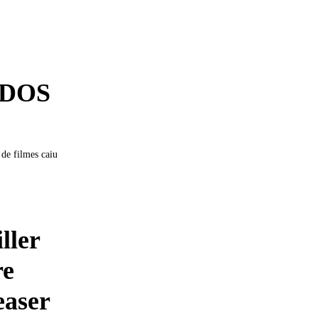
ADOS
de filmes caiu
ller
re
easer