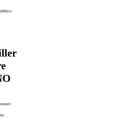
público
ller
re
NO
leasure
ic...