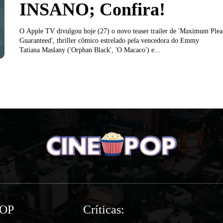
INSANO; Confira!
O Apple TV divulgou hoje (27) o novo teaser trailer de 'Maximum Plea
Guaranteed', thriller cômico estrelado pela vencedora do Emmy
Tatiana Maslany ('Orphan Black', 'O Macaco') e...
POP
Críticas: