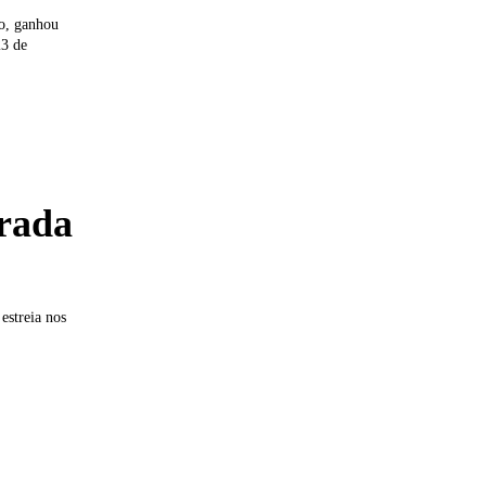
so, ganhou
23 de
orada
estreia nos