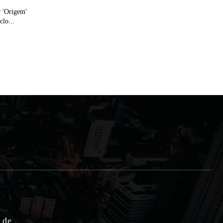
r 'Origem'
lo...
e de