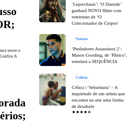
‘Leprechaun’: ‘O Duende’
usso
ganhará NOVO filme com
roteiristas de ‘O
OR;
Colecionador de Corpos’
Notícias
‘Predadores Assassinos 2’:
ura terror e
Mason Gooding, de ‘Pânico’,
.Confira:A
estrelará a SEQUÊNCIA
Críticas
Crítica | ‘Sebastiana’ – A
inquietude de um artista que
orada
encontra na arte uma forma
de desabafo
érios;