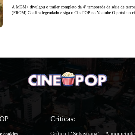
A MGM+ divulgou o trailer completo da 4ª temporada da série de terro
(FROM).Confira legendado e siga o CinePOP no Youtube:O próximo cic
POP
Críticas:
Crítica | ‘Sebastiana’ – A inquietud
de cookies