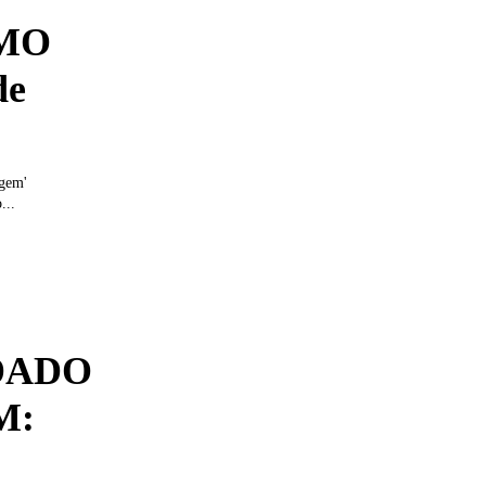
IMO
de
igem'
...
NDADO
M: