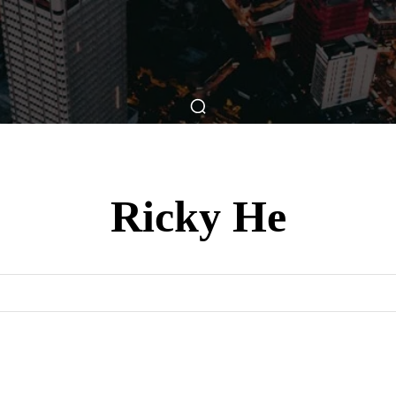
ticas
Breve Nos Cinemas
Matérias
Nos Cinemas
Ricky He